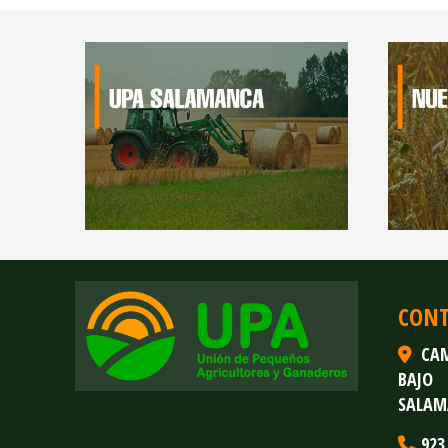
CON
CAM
BAJO
SALAM
923