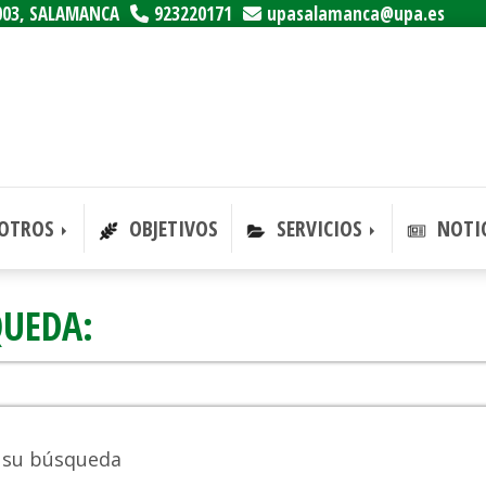
003,
SALAMANCA
923220171
upasalamanca
upa.es
OTROS
OBJETIVOS
SERVICIOS
NOTIC
QUEDA:
 su búsqueda