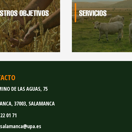
TACTO
INO DE LAS AGUAS, 75
ANCA,
37003,
SALAMANCA
 22 01 71
salamanca
upa.es