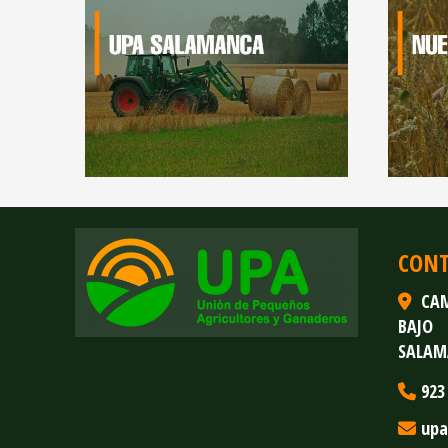
CON
CAM
BAJO
SALAM
923
upa